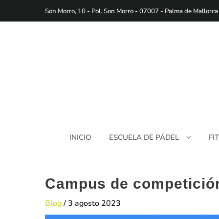
Saltar
Son Morro, 10 - Pol. Son Morro - 07007 - Palma de Mallorca
al
contenido
INICIO
ESCUELA DE PÁDEL
FI
Campus de competición
Blog
/
3 agosto 2023