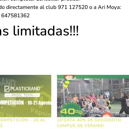
do directamente al c
lub 971 127520 o a
Ari Moya:
647581362
as limitadas!!!
OMPETICIÓN – 10 AL
¡OFERTA 40% DE DESCUENTO
O
CAMPUS DE VERANO!