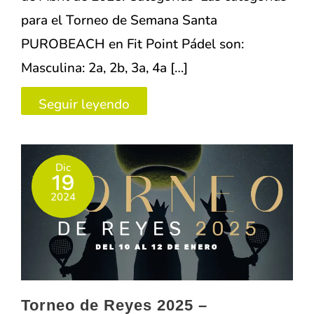
para el Torneo de Semana Santa
PUROBEACH en Fit Point Pádel son:
Masculina: 2a, 2b, 3a, 4a […]
Torneo
Seguir leyendo
de
Semana
Dic
Santa
19
2025
2024
–
Purobeach
–
Fit
Torneo de Reyes 2025 –