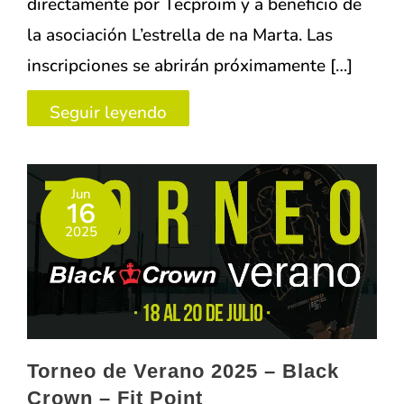
directamente por Tecproim y a beneficio de
la asociación L’estrella de na Marta. Las
inscripciones se abrirán próximamente […]
Torneo
Seguir leyendo
Tecproim
y
Jun
L’estrella
16
de
2025
na
Marta
–
Circuito
Torneo de Verano 2025 – Black
ConectaBalears
Crown – Fit Point