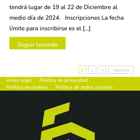
tendrá lugar de 19 al 22 de Diciembre al
medio día de 2024. Inscripciones La fecha
límite para inscribirse es el […]
VI
Seguir leyendo
Torneo
de
Paginación
1
2
3
Siguientes
Navidad
Aviso legal
Política de privacidad
de
–
Política de cookies
Política de redes sociales
entradas
Fit
Point