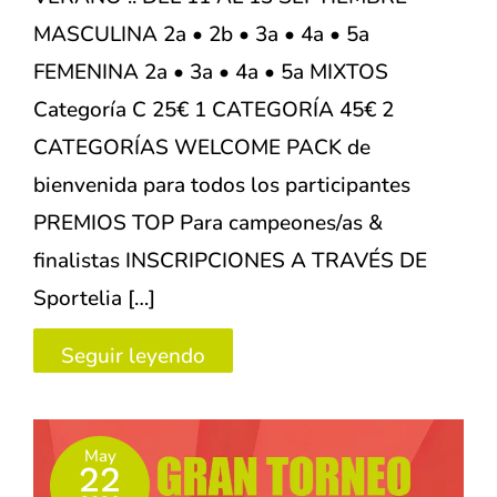
MASCULINA 2a • 2b • 3a • 4a • 5a
FEMENINA 2a • 3a • 4a • 5a MIXTOS
Categoría C 25€ 1 CATEGORÍA 45€ 2
CATEGORÍAS WELCOME PACK de
bienvenida para todos los participantes
PREMIOS TOP Para campeones/as &
finalistas INSCRIPCIONES A TRAVÉS DE
Sportelia […]
Torneo
Seguir leyendo
de
verano
May
–
22