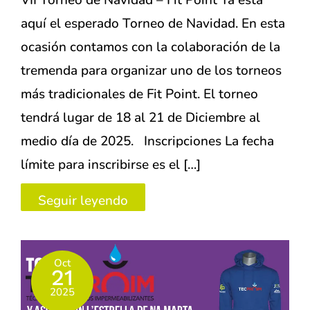
VII Torneo de Navidad – Fit Point Ya está
aquí el esperado Torneo de Navidad. En esta
ocasión contamos con la colaboración de la
tremenda para organizar uno de los torneos
más tradicionales de Fit Point. El torneo
tendrá lugar de 18 al 21 de Diciembre al
medio día de 2025. Inscripciones La fecha
límite para inscribirse es el […]
VII
Seguir leyendo
Torneo
de
Oct
Navidad
21
–
2025