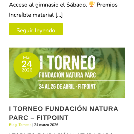
Acceso al gimnasio el Sábado.
Premios
Increíble material […]
Gran
Seguir leyendo
Torneo
por
Mar
Equipos
24
–
2026
20
junio
I TORNEO FUNDACIÓN NATURA
PARC – FITPOINT
Blog
,
Torneos
|
24 marzo 2026