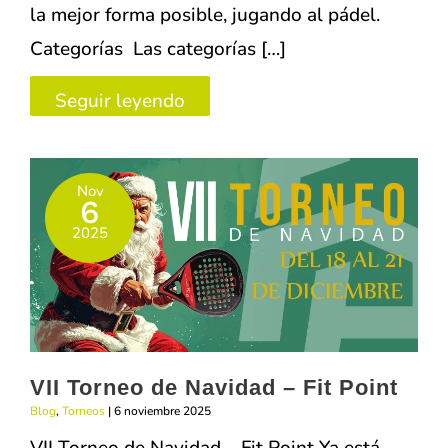
la mejor forma posible, jugando al pádel.
Categorías Las categorías […]
II
Seguir leyendo
Torneo
de
Nov
Reyes
6
2025
2025
–
CRITENAIS
–
Fit
VII Torneo de Navidad – Fit Point
Point
Blog
,
Torneos
|
6 noviembre 2025