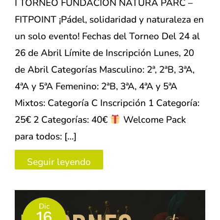
I TORNEO FUNDACIÓN NATURA PARC –
FITPOINT ¡Pádel, solidaridad y naturaleza en
un solo evento! Fechas del Torneo Del 24 al
26 de Abril Límite de Inscripción Lunes, 20
de Abril Categorías Masculino: 2ª, 2ªB, 3ªA,
4ªA y 5ªA Femenino: 2ªB, 3ªA, 4ªA y 5ªA
Mixtos: Categoría C Inscripción 1 Categoría:
25€ 2 Categorías: 40€
Welcome Pack
para todos: […]
I
Seguir leyendo
TORNEO
FUNDACIÓN
Dic
NATURA
16