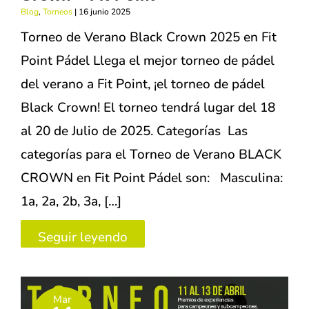
FPIB
Blog
,
Torneos
|
16 junio 2025
–
Torneo de Verano Black Crown 2025 en Fit
2025
Point Pádel Llega el mejor torneo de pádel
del verano a Fit Point, ¡el torneo de pádel
Black Crown! El torneo tendrá lugar del 18
al 20 de Julio de 2025. Categorías Las
categorías para el Torneo de Verano BLACK
CROWN en Fit Point Pádel son: Masculina:
1a, 2a, 2b, 3a, […]
Torneo
Seguir leyendo
de
Verano
Mar
2025