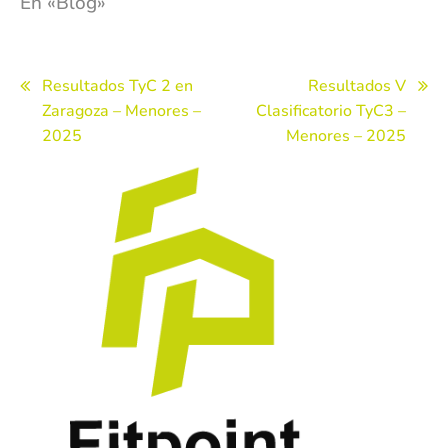
En «Blog»
Navegación
Resultados TyC 2 en
Resultados V
Zaragoza – Menores –
Clasificatorio TyC3 –
de
2025
Menores – 2025
entradas