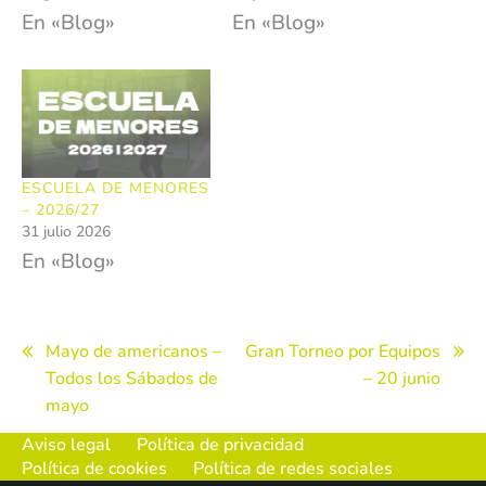
En «Blog»
En «Blog»
ESCUELA DE MENORES
– 2026/27
31 julio 2026
En «Blog»
Navegación
Mayo de americanos –
Gran Torneo por Equipos
Todos los Sábados de
– 20 junio
de
mayo
entradas
Aviso legal
Política de privacidad
Política de cookies
Política de redes sociales