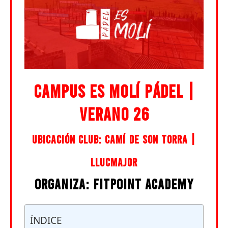
CAMPUS ES MOLÍ PÁDEL |
VERANO 26
UBICACIÓN CLUB: CAMÍ DE SON TORRA |
LLUCMAJOR
ORGANIZA: FITPOINT ACADEMY
ÍNDICE