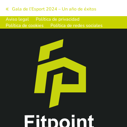
Navegación
Gala de l’Esport 2024 – Un año de éxitos
de
Aviso legal
Política de privacidad
Política de cookies
Política de redes sociales
entradas