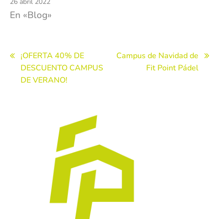
26 abril 2022
En «Blog»
Navegación
¡OFERTA 40% DE
Campus de Navidad de
DESCUENTO CAMPUS
Fit Point Pádel
de
DE VERANO!
entradas