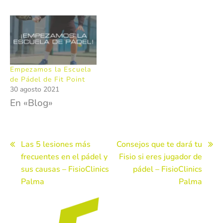
Empezamos la Escuela
de Pádel de Fit Point
30 agosto 2021
En «Blog»
Navegación
Las 5 lesiones más
Consejos que te dará tu
frecuentes en el pádel y
Fisio si eres jugador de
de
sus causas – FisioClinics
pádel – FisioClinics
entradas
Palma
Palma